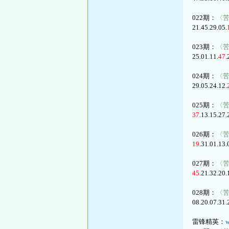
022期：
〈
21.45.29.05.
023期：
〈
25.01.11.
47
.
024期：
〈
29.05.24.12.
025期：
〈
37
.13.15.27.
026期：
〈
19
.31.01.13.
027期：
〈
45
.21.32.20.
028期：
〈
08.20.07.31.
雷锋精英：
w