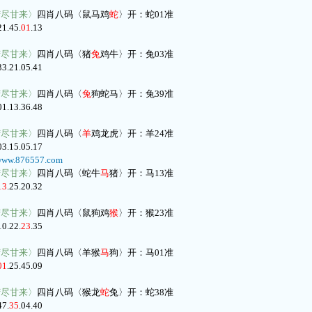
苦尽甘来〉
四肖八码〈鼠马鸡
蛇
〉开：蛇01准
21.45.
01
.13
苦尽甘来〉
四肖八码〈猪
兔
鸡牛〉开：兔03准
33.21.05.41
苦尽甘来〉
四肖八码〈
兔
狗蛇马〉开：兔39准
01.13.36.48
苦尽甘来〉
四肖八码〈
羊
鸡龙虎〉开：羊24准
03.15.05.17
ww.876557.com
苦尽甘来〉
四肖八码〈蛇牛
马
猪〉开：马13准
13
.25.20.32
苦尽甘来〉
四肖八码〈鼠狗鸡
猴
〉开：猴23准
10.22.
23
.35
苦尽甘来〉
四肖八码〈羊猴
马
狗〉开：马01准
01
.25.45.09
苦尽甘来〉
四肖八码〈猴龙
蛇
兔〉开：蛇38准
47.
35
.04.40