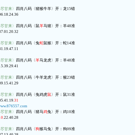
苦尽甘来〉
四肖八码〈猪猴牛羊〉开：龙15错
06.18.24.36
苦尽甘来〉
四肖八码〈鼠
羊
马猪〉开：羊48准
37.01.20.32
苦尽甘来〉
四肖八码〈兔
蛇
鼠猴〉开：蛇14准
31.19.47.11
苦尽甘来〉
四肖八码〈
羊
马龙虎〉开：羊48准
15.39.29.41
苦尽甘来〉
四肖八码〈牛羊龙虎〉开：猴23错
39.15.41.29
苦尽甘来〉
四肖八码〈兔鸡虎
鼠
〉开：鼠31准
05.41.19.
31
ww.876557.com
苦尽甘来〉
四肖八码〈猪马
鸡
兔〉开：鸡10准
10
.22.40.28
苦尽甘来〉
四肖八码〈
狗
猴马兔〉开：狗09准
37.13.40.28