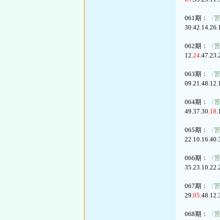
061期：
〈
30.42.14.26.
062期：
〈
12.
24
.47.23.
063期：
〈
09.21.48.12.
064期：
〈
49.37.30.
18
.
065期：
〈
22.10.16.40.
066期：
〈
35.23.10.22.
067期：
〈
29.
05
.48.12.
068期：
〈